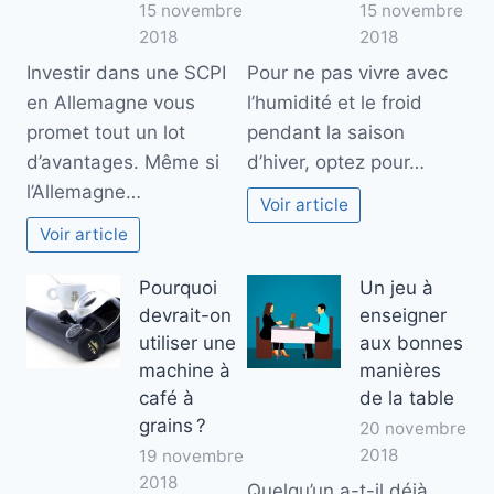
15 novembre
15 novembre
2018
2018
Investir dans une SCPI
Pour ne pas vivre avec
en Allemagne vous
l’humidité et le froid
promet tout un lot
pendant la saison
d’avantages. Même si
d’hiver, optez pour…
l’Allemagne…
Voir article
Voir article
Pourquoi
Un jeu à
devrait-on
enseigner
utiliser une
aux bonnes
machine à
manières
café à
de la table
grains ?
20 novembre
2018
19 novembre
2018
Quelqu’un a-t-il déjà