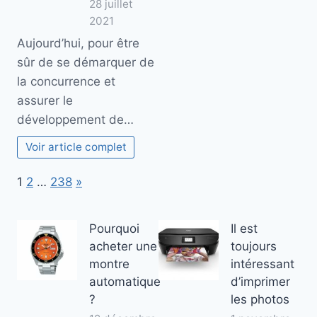
28 juillet
2021
Aujourd’hui, pour être
sûr de se démarquer de
la concurrence et
assurer le
développement de…
Voir article complet
Page:
Next
1
2
…
238
»
Pourquoi
Il est
acheter une
toujours
montre
intéressant
automatique
d’imprimer
?
les photos