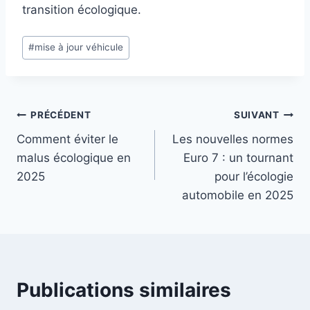
transition écologique.
Étiquettes
#
mise à jour véhicule
de
la
publication :
Navigation
PRÉCÉDENT
SUIVANT
Comment éviter le
Les nouvelles normes
de
malus écologique en
Euro 7 : un tournant
l’article
2025
pour l’écologie
automobile en 2025
Publications similaires