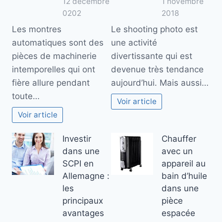
12 décembre
1 novembre
0202
2018
Les montres
Le shooting photo est
automatiques sont des
une activité
pièces de machinerie
divertissante qui est
intemporelles qui ont
devenue très tendance
fière allure pendant
aujourd’hui. Mais aussi…
toute…
Voir article
Voir article
Investir
Chauffer
dans une
avec un
SCPI en
appareil au
Allemagne :
bain d’huile
les
dans une
principaux
pièce
avantages
espacée