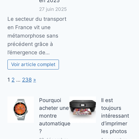
en 2025
27 juin 2025
Le secteur du transport
en France vit une
métamorphose sans
précédent grâce à
l’émergence de…
Voir article complet
Page:
Next
1
2
…
238
»
Pourquoi
Il est
acheter une
toujours
montre
intéressant
automatique
d’imprimer
?
les photos