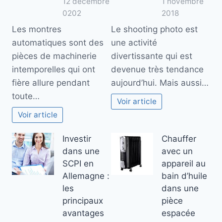
12 décembre
1 novembre
0202
2018
Les montres
Le shooting photo est
automatiques sont des
une activité
pièces de machinerie
divertissante qui est
intemporelles qui ont
devenue très tendance
fière allure pendant
aujourd’hui. Mais aussi…
toute…
Voir article
Voir article
Investir
Chauffer
dans une
avec un
SCPI en
appareil au
Allemagne :
bain d’huile
les
dans une
principaux
pièce
avantages
espacée