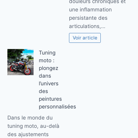
douleurs chroniques et
une inflammation
persistante des
articulations,…
Voir article
Tuning
moto :
plongez
dans
l’univers
des
peintures
personnalisées
Dans le monde du
tuning moto, au-delà
des ajustements