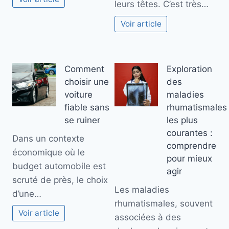
leurs têtes. C’est très…
Voir article
Comment
Exploration
choisir une
des
voiture
maladies
fiable sans
rhumatismales
se ruiner
les plus
courantes :
Dans un contexte
comprendre
économique où le
pour mieux
budget automobile est
agir
scruté de près, le choix
Les maladies
d’une…
rhumatismales, souvent
Voir article
associées à des