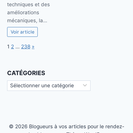
techniques et des
améliorations
mécaniques, la…
Voir article
Page:
Next
1
2
…
238
»
CATÉGORIES
Catégories
© 2026 Blogueurs à vos articles pour le rendez-