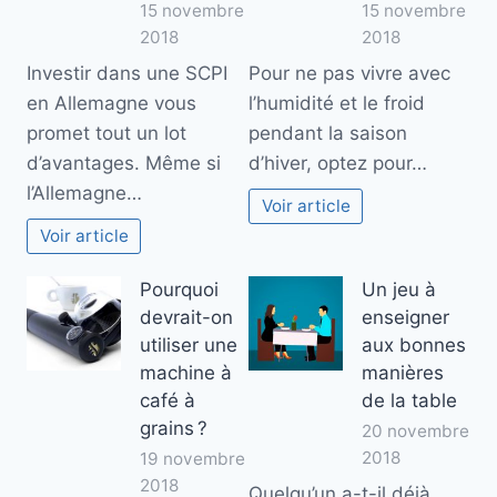
15 novembre
15 novembre
2018
2018
Investir dans une SCPI
Pour ne pas vivre avec
en Allemagne vous
l’humidité et le froid
promet tout un lot
pendant la saison
d’avantages. Même si
d’hiver, optez pour…
l’Allemagne…
Voir article
Voir article
Pourquoi
Un jeu à
devrait-on
enseigner
utiliser une
aux bonnes
machine à
manières
café à
de la table
grains ?
20 novembre
2018
19 novembre
2018
Quelqu’un a-t-il déjà