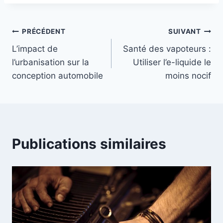
la
publication :
Navigation
PRÉCÉDENT
SUIVANT
L’impact de
Santé des vapoteurs :
de
l’urbanisation sur la
Utiliser l’e-liquide le
l’article
conception automobile
moins nocif
Publications similaires