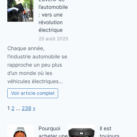
l’automobile
: vers une
révolution
électrique
20 août 2025
Chaque année,
l’industrie automobile se
rapproche un peu plus
d’un monde où les
véhicules électriques…
Voir article complet
Page:
Next
1
2
…
238
»
Pourquoi
Il est
acheter une
toujours