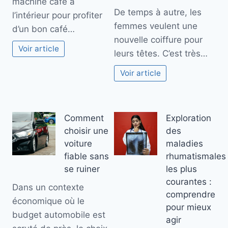
machine café à
De temps à autre, les
l’intérieur pour profiter
femmes veulent une
d’un bon café…
nouvelle coiffure pour
Voir article
leurs têtes. C’est très…
Voir article
Comment
Exploration
choisir une
des
voiture
maladies
fiable sans
rhumatismales
se ruiner
les plus
courantes :
Dans un contexte
comprendre
économique où le
pour mieux
budget automobile est
agir