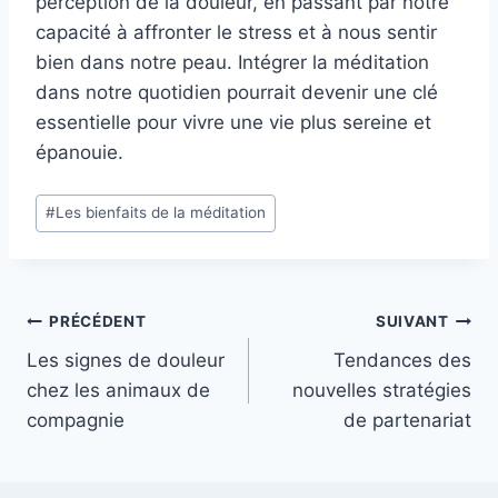
perception de la douleur, en passant par notre
capacité à affronter le stress et à nous sentir
bien dans notre peau. Intégrer la méditation
dans notre quotidien pourrait devenir une clé
essentielle pour vivre une vie plus sereine et
épanouie.
Étiquettes
#
Les bienfaits de la méditation
de
la
publication :
Navigation
PRÉCÉDENT
SUIVANT
Les signes de douleur
Tendances des
de
chez les animaux de
nouvelles stratégies
l’article
compagnie
de partenariat