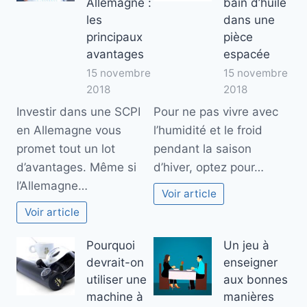
Allemagne :
bain d’huile
les
dans une
principaux
pièce
avantages
espacée
15 novembre
15 novembre
2018
2018
Investir dans une SCPI
Pour ne pas vivre avec
en Allemagne vous
l’humidité et le froid
promet tout un lot
pendant la saison
d’avantages. Même si
d’hiver, optez pour…
l’Allemagne…
Voir article
Voir article
Pourquoi
Un jeu à
devrait-on
enseigner
utiliser une
aux bonnes
machine à
manières