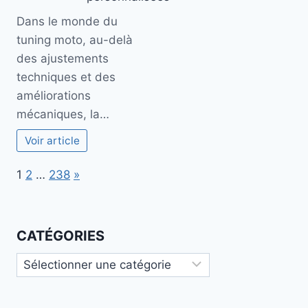
Dans le monde du
tuning moto, au-delà
des ajustements
techniques et des
améliorations
mécaniques, la…
Voir article
Page:
Next
1
2
…
238
»
CATÉGORIES
Catégories