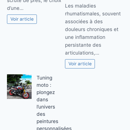
scruté de près, le choix
Les maladies
d’une…
rhumatismales, souvent
Voir article
associées à des
douleurs chroniques et
une inflammation
persistante des
articulations,…
Voir article
Tuning
moto :
plongez
dans
l’univers
des
peintures
personnalisées