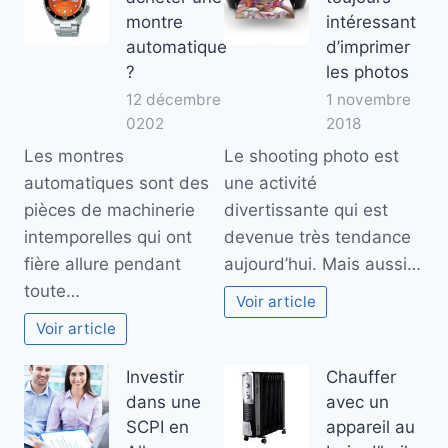
montre
intéressant
automatique
d’imprimer
?
les photos
12 décembre
1 novembre
0202
2018
Les montres
Le shooting photo est
automatiques sont des
une activité
pièces de machinerie
divertissante qui est
intemporelles qui ont
devenue très tendance
fière allure pendant
aujourd’hui. Mais aussi…
toute…
Voir article
Voir article
Investir
Chauffer
dans une
avec un
SCPI en
appareil au