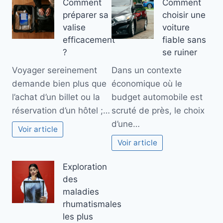
Comment
Comment
préparer sa
choisir une
valise
voiture
efficacement
fiable sans
?
se ruiner
Voyager sereinement
Dans un contexte
demande bien plus que
économique où le
l’achat d’un billet ou la
budget automobile est
réservation d’un hôtel ;…
scruté de près, le choix
d’une…
Voir article
Voir article
Exploration
des
maladies
rhumatismales
les plus