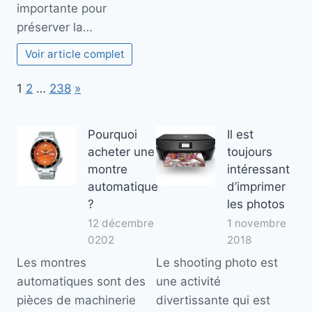
importante pour
préserver la…
Voir article complet
Page:
Next
1
2
…
238
»
Pourquoi
Il est
acheter une
toujours
montre
intéressant
automatique
d’imprimer
?
les photos
12 décembre
1 novembre
0202
2018
Les montres
Le shooting photo est
automatiques sont des
une activité
pièces de machinerie
divertissante qui est