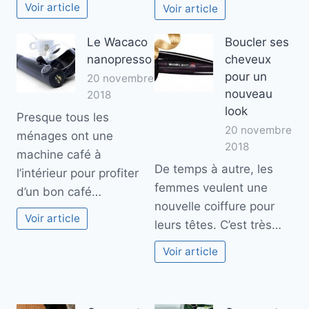
Voir article
Voir article
Le Wacaco
Boucler ses
nanopresso
cheveux
pour un
20 novembre
nouveau
2018
look
Presque tous les
20 novembre
ménages ont une
2018
machine café à
De temps à autre, les
l’intérieur pour profiter
femmes veulent une
d’un bon café…
nouvelle coiffure pour
Voir article
leurs têtes. C’est très…
Voir article