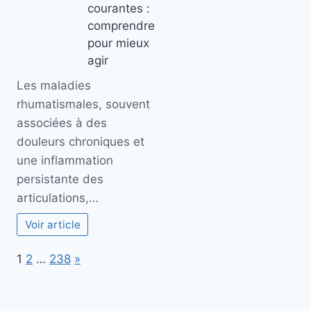
courantes :
comprendre
pour mieux
agir
Les maladies
rhumatismales, souvent
associées à des
douleurs chroniques et
une inflammation
persistante des
articulations,…
Voir article
Page:
Next
1
2
…
238
»