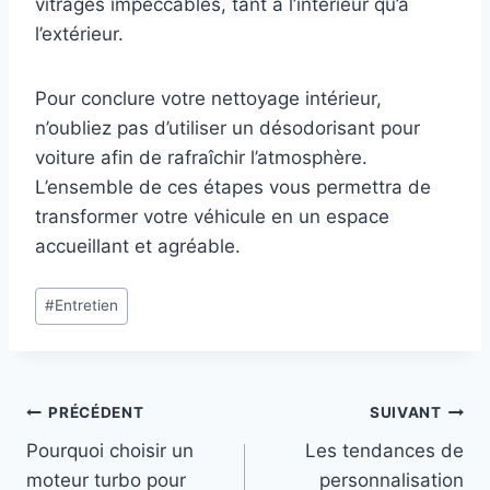
vitrages impeccables, tant à l’intérieur qu’à
l’extérieur.
Pour conclure votre nettoyage intérieur,
n’oubliez pas d’utiliser un désodorisant pour
voiture afin de rafraîchir l’atmosphère.
L’ensemble de ces étapes vous permettra de
transformer votre véhicule en un espace
accueillant et agréable.
Étiquettes
#
Entretien
de
la
publication :
Navigation
PRÉCÉDENT
SUIVANT
Pourquoi choisir un
Les tendances de
de
moteur turbo pour
personnalisation