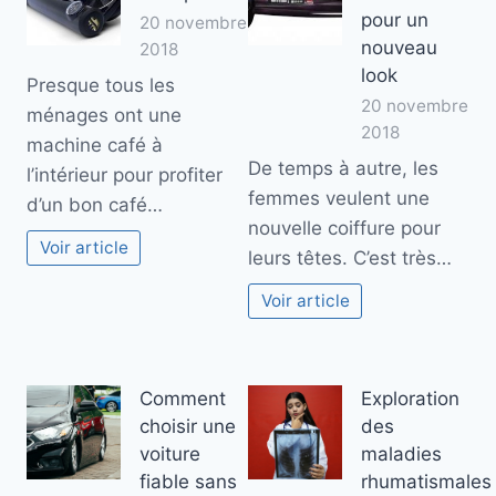
pour un
20 novembre
nouveau
2018
look
Presque tous les
20 novembre
ménages ont une
2018
machine café à
De temps à autre, les
l’intérieur pour profiter
femmes veulent une
d’un bon café…
nouvelle coiffure pour
Voir article
leurs têtes. C’est très…
Voir article
Comment
Exploration
choisir une
des
voiture
maladies
fiable sans
rhumatismales