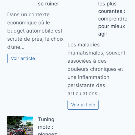
se ruiner
les plus
courantes :
Dans un contexte
comprendre
économique où le
pour mieux
budget automobile est
agir
scruté de près, le choix
Les maladies
d’une…
rhumatismales, souvent
Voir article
associées à des
douleurs chroniques et
une inflammation
persistante des
articulations,…
Voir article
Tuning
moto :
plongez