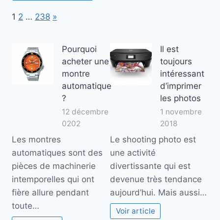
Page:
Next
1
2
…
238
»
Pourquoi
Il est
acheter une
toujours
montre
intéressant
automatique
d’imprimer
?
les photos
12 décembre
1 novembre
0202
2018
Les montres
Le shooting photo est
automatiques sont des
une activité
pièces de machinerie
divertissante qui est
intemporelles qui ont
devenue très tendance
fière allure pendant
aujourd’hui. Mais aussi…
toute…
Voir article