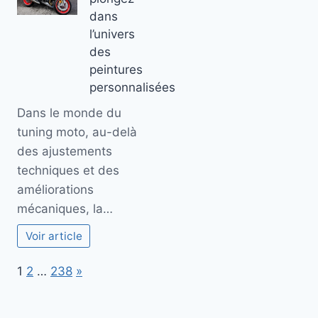
dans
l’univers
des
peintures
personnalisées
Dans le monde du
tuning moto, au-delà
des ajustements
techniques et des
améliorations
mécaniques, la…
Voir article
Page:
Next
1
2
…
238
»